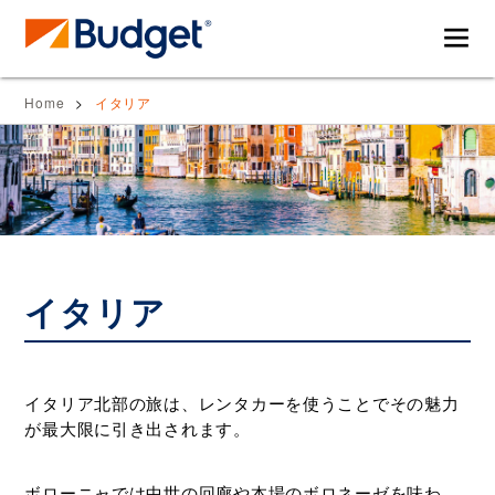
バ
レ
Home
イタリア
ジ
ン
ェ
タ
ッ
カ
ト
ー
レ
を
ン
使
タ
っ
カ
て
イタリア
ー・
海
ド
外
ラ
旅
イ
行
イタリア北部の旅は、レンタカーを使うことでその魅力
ブ
を
が最大限に引き出されます。
ガ
も
イ
っ
ボローニャでは中世の回廊や本場のボロネーゼを味わ