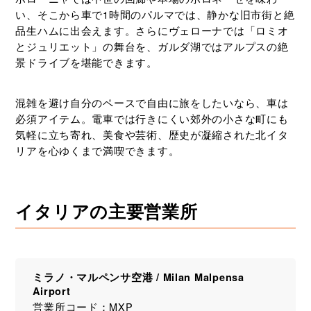
ド
と
い、そこから車で1時間のパルマでは、静かな旧市街と絶
楽
品生ハムに出会えます。さらにヴェローナでは「ロミオ
し
とジュリエット」の舞台を、ガルダ湖ではアルプスの絶
む！
景ドライブを堪能できます。
混雑を避け自分のペースで自由に旅をしたいなら、車は
必須アイテム。電車では行きにくい郊外の小さな町にも
気軽に立ち寄れ、美食や芸術、歴史が凝縮された北イタ
リアを心ゆくまで満喫できます。
イタリアの主要営業所
ミラノ・マルペンサ空港 / Milan Malpensa
Airport
営業所コード：MXP