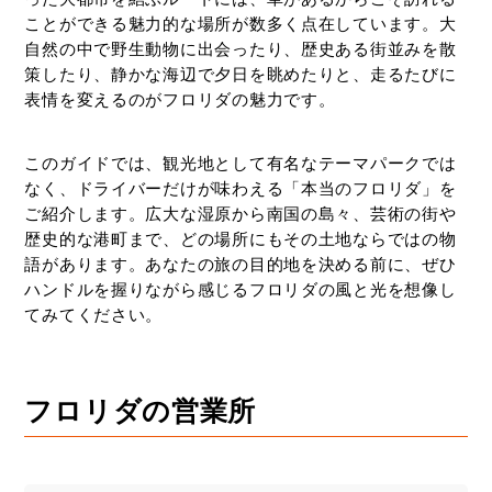
ド
と
ことができる魅力的な場所が数多く点在しています。大
楽
自然の中で野生動物に出会ったり、歴史ある街並みを散
し
策したり、静かな海辺で夕日を眺めたりと、走るたびに
む！
表情を変えるのがフロリダの魅力です。
このガイドでは、観光地として有名なテーマパークでは
なく、ドライバーだけが味わえる「本当のフロリダ」を
ご紹介します。広大な湿原から南国の島々、芸術の街や
歴史的な港町まで、どの場所にもその土地ならではの物
語があります。あなたの旅の目的地を決める前に、ぜひ
ハンドルを握りながら感じるフロリダの風と光を想像し
てみてください。
フロリダの営業所