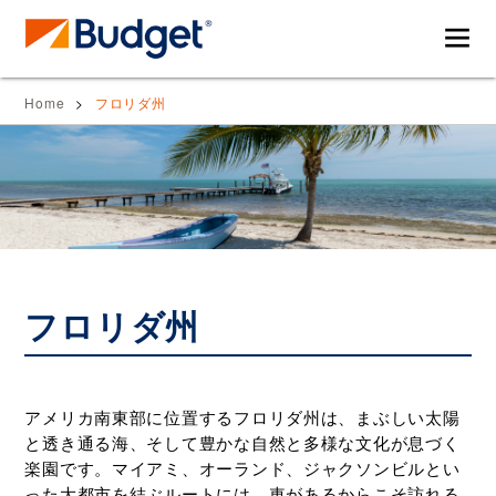
バ
レ
Home
フロリダ州
ジ
ン
ェ
タ
ッ
カ
ト
ー
レ
を
ン
使
タ
っ
カ
て
フロリダ州
ー・
海
ド
外
ラ
旅
イ
行
アメリカ南東部に位置するフロリダ州は、まぶしい太陽
ブ
を
と透き通る海、そして豊かな自然と多様な文化が息づく
ガ
も
楽園です。マイアミ、オーランド、ジャクソンビルとい
イ
っ
った大都市を結ぶルートには、車があるからこそ訪れる