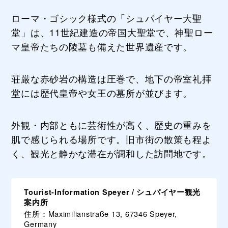
ローマ・ゴシック様式の「シュパイヤー大聖
堂」は、11世紀建造の帝国大聖堂で、神聖ロー
マ皇帝たちの陵墓も備えた世界遺産です。
荘厳な赤砂岩の構造は圧巻で、地下の帝室礼拝
堂には歴代皇帝や女王の墓所が並びます。
外観・内部ともに芸術性が高く、歴史の重みを
肌で感じられる場所です。旧市街の散策も程よ
く、観光と静かな滞在が調和した訪問地です。
Tourist-Information Speyer / シュパイヤー観光
案内所
住所：Maximilianstraße 13, 67346 Speyer,
Germany