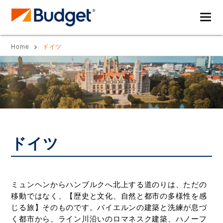
バ
レ
Home
ドイツ
ジ
ン
ェ
タ
ッ
カ
ト
ー
レ
を
ン
使
タ
っ
カ
て
ドイツ
ー・
海
ド
外
ラ
旅
イ
行
ミュンヘンからハンブルクへ北上する道のりは、ただの
ブ
を
移動ではなく、【歴史と文化、自然と都市の多様性を感
ガ
も
じる旅】そのものです。バイエルンの建築と洗練が息づ
イ
っ
く都市から、ライン川沿いのロマネスク建築、ハノーフ