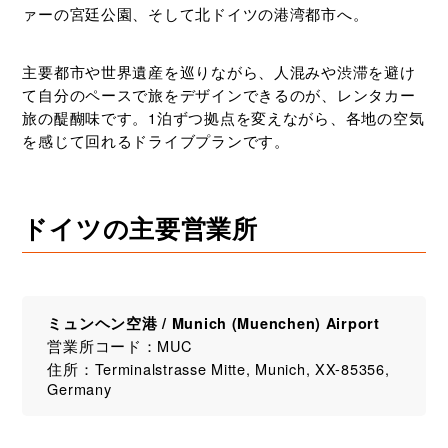
ド
と
ァーの宮廷公園、そして北ドイツの港湾都市へ。
楽
し
む！
主要都市や世界遺産を巡りながら、人混みや渋滞を避け
て自分のペースで旅をデザインできるのが、レンタカー
旅の醍醐味です。1泊ずつ拠点を変えながら、各地の空気
を感じて回れるドライブプランです。
ドイツの主要営業所
ミュンヘン空港 / Munich (Muenchen) Airport
営業所コード：MUC
住所：Terminalstrasse Mitte, Munich, XX-85356,
Germany